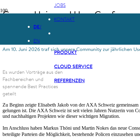
JOBS
Consor Universal User Conferen
KONTAKT
DE
17. Juni 2026
EN
Am 10. Juni 2026 traf sich unsere Community zur jährlichen 
PRODUKT
CLOUD SERVICE
Es wurden Vorträge aus den
Fachbereichen und
REFERENZEN
spannende Best Practices
geteilt
Zu Beginn zeigte Elisabeth Jakob von der AXA Schweiz gemeinsam mi
gelungen ist. Die AXA Schweiz ist seit vielen Jahren Nutzerin von Co
und nachhaltigen Projekten wie dieser wichtigen Migration.
Im Anschluss haben Markus Thöni und Martin Nokes das neue Cons
beteiligte Parteien die Möglichkeit, bestehende Policen einzusehen un