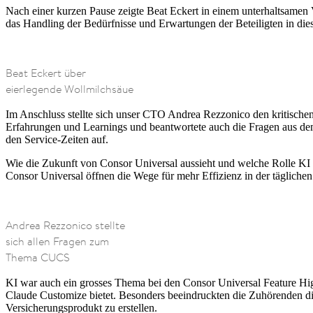
Nach einer kurzen Pause zeigte Beat Eckert in einem unterhaltsamen Vo
das Handling der Bedürfnisse und Erwartungen der Beteiligten in di
Beat Eckert über
eierlegende Wollmilchsäue
Im Anschluss stellte sich unser CTO Andrea Rezzonico den kritische
Erfahrungen und Learnings und beantwortete auch die Fragen aus dem
den Service-Zeiten auf.
Wie die Zukunft von Consor Universal aussieht und welche Rolle KI
Consor Universal öffnen die Wege für mehr Effizienz in der täglichen
Andrea Rezzonico stellte
sich allen Fragen zum
Thema CUCS
KI war auch ein grosses Thema bei den Consor Universal Feature Hig
Claude Customize bietet. Besonders beeindruckten die Zuhörenden die 
Versicherungsprodukt zu erstellen.