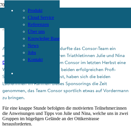
Produkt
Training mit den Derron Sisters
Cloud Service
Referenzen
24. Mai 2022
Über uns
Knowledge Base
News
Am Dienstag, 10. Mai 2022, durfte das Consor-Team ein
Jobs
exklusives Training mit unseren Triathletinnen Julie und Nina
Kontakt
Derron
absolvieren. Nachdem Consor im letzten Herbst eine
Werbepartnerschaft mit den beiden erfolgreichen Profi-
Sportlerinnen eingegangen ist, haben sich die beiden
Läuferinnen im Rahmen dieses Sponsorings die Zeit
genommen, das Team Consor sportlich etwas auf Vordermann
zu bringen.
Für eine knappe Stunde befolgten die motivierten Teilnehmer:innen
die Anweisungen und Tipps von Julie und Nina, welche uns in zwei
Gruppen im hügeligen Gelände an der Ottikerstrasse
herausforderten.