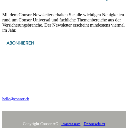
Mit dem Consor Newsletter erhalten Sie alle wichtigen Neuigkeiten
rund um Consor Universal und fachliche Themenbereiche aus der
Versicherungsbranche. Der Newsletter erscheint mindestens viermal
im Jahr.
ABONNIEREN
Wengistrasse 7, CH – 8004 Zürich
+41 44 368 35 35
hello@consor.ch
Impressum
Datenschutz
Copyright Consor AG |
|